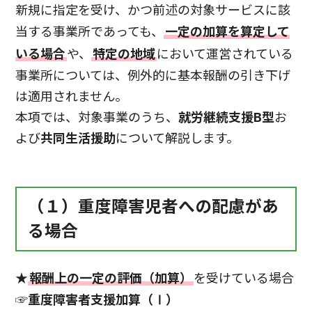
新規に指定を受け、かつ前述の対象サービスに該
当する事業所であっても、
一定の加算を算定して
いる場合
や、
特定の地域
において運営されている
事業所については、例外的に基本報酬の引き下げ
は適用されません。
本項では、対象事業のうち、
就労継続支援B型
お
よび
共同生活援助
について解説します。
（１）重度障害児者への配慮があ
る場合
★
報酬上の一定の評価（加算）
を受けている場合
☞重度障害者支援加算（Ⅰ
）