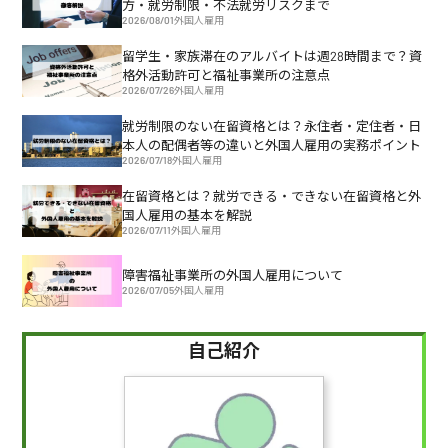
方・就労制限・不法就労リスクまで
2026/08/01
外国人雇用
留学生・家族滞在のアルバイトは週28時間まで？資
格外活動許可と福祉事業所の注意点
2026/07/26
外国人雇用
就労制限のない在留資格とは？永住者・定住者・日
本人の配偶者等の違いと外国人雇用の実務ポイント
2026/07/18
外国人雇用
在留資格とは？就労できる・できない在留資格と外
国人雇用の基本を解説
2026/07/11
外国人雇用
障害福祉事業所の外国人雇用について
2026/07/05
外国人雇用
自己紹介