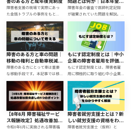
害のある方と成年後見制度
問題とは何か｜日本年金機
構の不適切運用と今後の課
障害者支援の現場で実際にあっ
障害年金の審査で医師判定記録
題
た金銭トラブルの事例をもと
が破棄されていた問題を解説。
に、成年後見制度の必要性や注
日本年金機構の不適切運用と背
意点、任意後見制度という選択
景にある制度課題を社会福祉士
肢についてわかりやすく解説し
の視点から整理します。
ます。
障害のある方と車の問題｜
もにす認定制度とは｜中小
移動の権利と自動車税減
企業の障害者雇用を評価す
免・手続きのポイントを解
る制度と認定メリット
障害のある方にとって車は重要
もにす認定制度とは、障害者雇
説
な移動手段です。本記事では移動
用に積極的に取り組む中小企業
の権利、自動車税の減免制度、
を厚生労働大臣が認定する制度
福祉車両の手続きなどを行政書
です。本記事では制度の概要、認
士・社会福祉士の視点で分かり
定メリット、取得要件、申請方
やすく解説します。
法についてわかりやすく解説し
ます。
【8年6月 障害福祉サービ
障害者就労支援士とは？新
ス報酬改定】処遇改善加算
しい就労支援の資格をわか
見直しの5つのポイント
りやすく解説【ジョブコー
令和8年6月に実施される障害福
障害者就労支援士（仮称）と