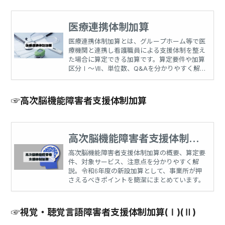
医療連携体制加算
医療連携体制加算とは、グループホーム等で医
療機関と連携し看護職員による支援体制を整え
た場合に算定できる加算です。算定要件や加算
区分Ⅰ～Ⅶ、単位数、Q&Aを分かりやすく解
説します。
☞高次脳機能障害者支援体制加算
高次脳機能障害者支援体制加
算
高次脳機能障害者支援体制加算の概要、算定要
件、対象サービス、注意点を分かりやすく解
説。令和6年度の新設加算として、事業所が押
さえるべきポイントを簡潔にまとめています。
☞視覚・聴覚言語障害者支援体制加算(Ⅰ)(Ⅱ)