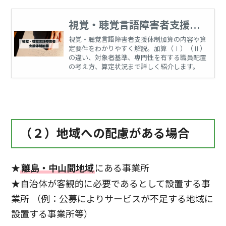
視覚・聴覚言語障害者支援体
制加算
視覚・聴覚言語障害者支援体制加算の内容や算
定要件をわかりやすく解説。加算（Ⅰ）（Ⅱ）
の違い、対象者基準、専門性を有する職員配置
の考え方、算定状況まで詳しく紹介します。
（２）地域への配慮がある場合
★
離島・中山間地域
にある事業所
★自治体が客観的に必要であるとして設置する事
業所 （例：公募によりサービスが不足する地域に
設置する事業所等）