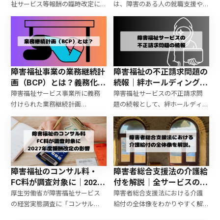
チとの違い・受験資格】
祉サービス等報酬の臨時改定に
は、障害のある人の就職支援や
ついて解説。処遇改善加算の対
職場定着を支える専門資格とし
象者拡大、相談支援サービスへ
て検討されている制度です。本記
の加算新設、加算区分の再編、
事では、ジョブコーチとの違
賃上げの仕組み強化など主なポ
い、受験資格、制度の概要、国
イントをわかりやすく整理して
家資格化の可能性についてわか
います。
りやすく解説します。
障害福祉事業の業務継続計
障害福祉の不正請求問題の
画（BCP）とは？義務化・
続報｜絆ホールディングス
減算リスク・防災計画との
指定取消と制度への影響
障害福祉サービス事業所に義務
障害福祉サービスの不正請求問
違いを解説
付けられた業務継続計画
題の続報として、絆ホールディン
（BCP）について、策定の目的や
グスの指定取消を解説。制度構
内容、非常災害対策計画との違
造の問題や同様スキームの可能
い、未策定減算の要件や影響を
性、利用者・従事者への影響を
わかりやすく解説します。
行政書士の視点で考察します。
障害福祉のコンサル料・
障害者総合支援法の介護給
FC料が調査対象に｜2027
付を解説｜全サービスの種
年度報酬改定の影響と事業
類・内容・対象者をわかり
厚生労働省が障害福祉サービス
障害者総合支援法における介護
所が今から取るべき対策
やすく整理
の経営実態調査に「コンサル
給付の全体像をわかりやすく解
料・FC料」を追加。2027年度報
説。居宅介護・重度訪問介護・