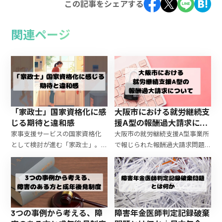
この記事をシェアする
関連ページ
「家政士」国家資格化に感
大阪市における就労継続支
じる期待と違和感
援A型の報酬過大請求につ
いて
家事支援サービスの国家資格化
大阪市の就労継続支援A型事業所
として検討が進む「家政士」。
で報じられた報酬過大請求問題
既存の民間資格や介護福祉士等
について、就労移行支援体制加算
との重複、合格率上昇と人材減
の不正スキーム、20億円超とさ
少という福祉資格の現状を踏ま
れる請求額の背景、制度運用と
え、その行方を考察する。
今後の課題を解説します。
3つの事例から考える、障
障害年金医師判定記録破棄