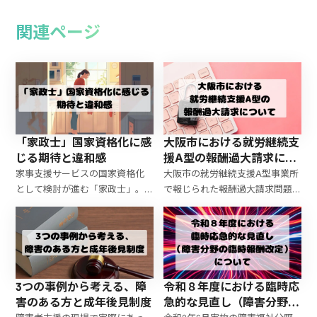
関連ページ
「家政士」国家資格化に感
大阪市における就労継続支
じる期待と違和感
援A型の報酬過大請求につ
いて
家事支援サービスの国家資格化
大阪市の就労継続支援A型事業所
として検討が進む「家政士」。
で報じられた報酬過大請求問題
既存の民間資格や介護福祉士等
について、就労移行支援体制加算
との重複、合格率上昇と人材減
の不正スキーム、20億円超とさ
少という福祉資格の現状を踏ま
れる請求額の背景、制度運用と
え、その行方を考察する。
今後の課題を解説します。
3つの事例から考える、障
令和８年度における臨時応
害のある方と成年後見制度
急的な見直し（障害分野の