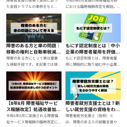
臨時報酬改定）について
障害者支援の現場で実際にあっ
令和8年6月実施の障害福祉分野
た金銭トラブルの事例をもと
における臨時報酬改定を解説。
に、成年後見制度の必要性や注
就労継続支援B型の区分見直しや
意点、任意後見制度という選択
新規事業所への応急的報酬単
肢についてわかりやすく解説し
価、その背景と今後の制度動向
ます。
を整理します。
障害のある方と車の問題｜
もにす認定制度とは｜中小
移動の権利と自動車税減
企業の障害者雇用を評価す
免・手続きのポイントを解
る制度と認定メリット
障害のある方にとって車は重要
もにす認定制度とは、障害者雇
説
な移動手段です。本記事では移動
用に積極的に取り組む中小企業
の権利、自動車税の減免制度、
を厚生労働大臣が認定する制度
福祉車両の手続きなどを行政書
です。本記事では制度の概要、認
士・社会福祉士の視点で分かり
定メリット、取得要件、申請方
やすく解説します。
法についてわかりやすく解説し
ます。
【8年6月 障害福祉サービ
障害者就労支援士とは？新
ス報酬改定】処遇改善加算
しい就労支援の資格をわか
見直しの5つのポイント
りやすく解説【ジョブコー
令和8年6月に実施される障害福
障害者就労支援士（仮称）と
チとの違い・受験資格】
祉サービス等報酬の臨時改定に
は、障害のある人の就職支援や