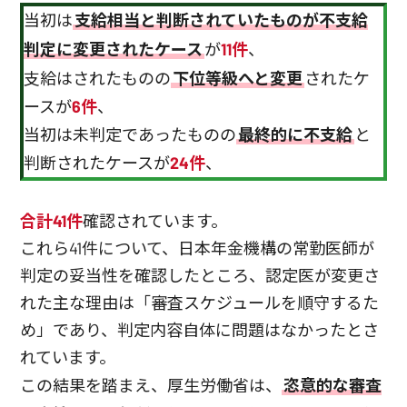
当初は
支給相当と判断されていたものが不支給
判定に変更されたケース
が
11件
、
支給はされたものの
下位等級へと変更
されたケ
ースが
6件
、
当初は未判定であったものの
最終的に不支給
と
判断されたケースが
24件
、
合計41件
確認されています。
これら41件について、日本年金機構の常勤医師が
判定の妥当性を確認したところ、認定医が変更さ
れた主な理由は「審査スケジュールを順守するた
め」であり、判定内容自体に問題はなかったとさ
れています。
この結果を踏まえ、厚生労働省は、
恣意的な審査