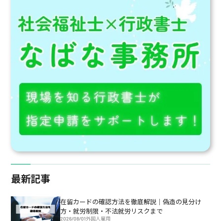
が今から備えるべきポイントを
など主要サービスの内容や対象
現場経験と行政書士の視点で詳
者、支援の特徴を整理し、実務
しく解説します。
に役立つ基礎知識を紹介します。
最新記事
在留カードの確認方法を徹底解説｜偽造の見分け
方・就労制限・不法就労リスクまで
2026/08/01
外国人雇用