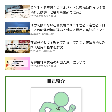
留学生・家族滞在のアルバイトは週28時間まで？資
格外活動許可と福祉事業所の注意点
2026/07/26
外国人雇用
就労制限のない在留資格とは？永住者・定住者・日
本人の配偶者等の違いと外国人雇用の実務ポイント
2026/07/18
外国人雇用
在留資格とは？就労できる・できない在留資格と外
国人雇用の基本を解説
2026/07/11
外国人雇用
障害福祉事業所の外国人雇用について
2026/07/05
外国人雇用
自己紹介