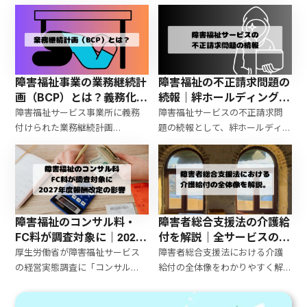
ついて解説。処遇改善加算の対
職場定着を支える専門資格とし
象者拡大、相談支援サービスへ
て検討されている制度です。本記
の加算新設、加算区分の再編、
事では、ジョブコーチとの違
賃上げの仕組み強化など主なポ
い、受験資格、制度の概要、国
イントをわかりやすく整理して
家資格化の可能性についてわか
います。
りやすく解説します。
障害福祉事業の業務継続計
障害福祉の不正請求問題の
画（BCP）とは？義務化・
続報｜絆ホールディングス
減算リスク・防災計画との
指定取消と制度への影響
障害福祉サービス事業所に義務
障害福祉サービスの不正請求問
違いを解説
付けられた業務継続計画
題の続報として、絆ホールディン
（BCP）について、策定の目的や
グスの指定取消を解説。制度構
内容、非常災害対策計画との違
造の問題や同様スキームの可能
い、未策定減算の要件や影響を
性、利用者・従事者への影響を
わかりやすく解説します。
行政書士の視点で考察します。
障害福祉のコンサル料・
障害者総合支援法の介護給
FC料が調査対象に｜2027
付を解説｜全サービスの種
年度報酬改定の影響と事業
類・内容・対象者をわかり
厚生労働省が障害福祉サービス
障害者総合支援法における介護
所が今から取るべき対策
やすく整理
の経営実態調査に「コンサル
給付の全体像をわかりやすく解
料・FC料」を追加。2027年度報
説。居宅介護・重度訪問介護・
酬改定への影響や背景、事業所
同行援護・生活介護・短期入所