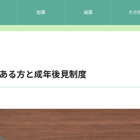
ム
加算
減算
その
のある方と成年後見制度