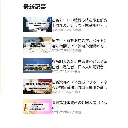
最新記事
在留カードの確認方法を徹底解説
｜偽造の見分け方・就労制限・不
2026/08/01
外国人雇用
法就労リスクまで
留学生・家族滞在のアルバイトは
週28時間まで？資格外活動許可と
2026/07/26
外国人雇用
福祉事業所の注意点
就労制限のない在留資格とは？永
住者・定住者・日本人の配偶者等
2026/07/18
外国人雇用
の違いと外国人雇用の実務ポイン
ト
在留資格とは？就労できる・でき
ない在留資格と外国人雇用の基本
2026/07/11
外国人雇用
を解説
障害福祉事業所の外国人雇用につ
いて
2026/07/05
外国人雇用